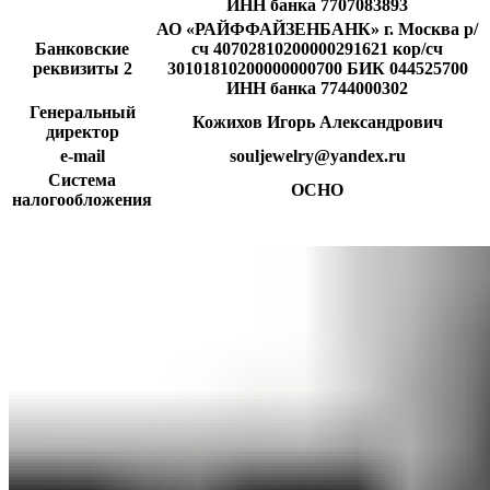
ИНН банка 7707083893
АО «РАЙФФАЙЗЕНБАНК» г. Москва р/
Банковские
сч 40702810200000291621 кор/сч
реквизиты 2
30101810200000000700 БИК 044525700
ИНН банка 7744000302
Генеральный
Кожихов Игорь Александрович
директор
e-mail
souljewelry@yandex.ru
Система
ОСНО
налогообложения