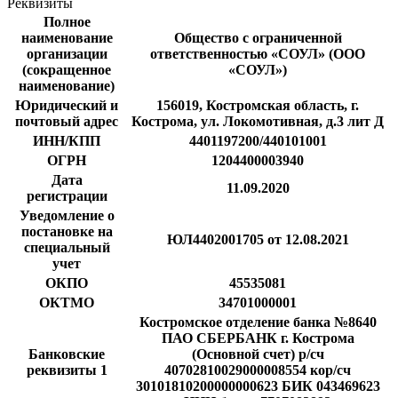
Реквизиты
Полное
наименование
Общество с ограниченной
организации
ответственностью «СОУЛ» (ООО
(сокращенное
«СОУЛ»)
наименование)
Юридический и
156019, Костромская область, г.
почтовый адрес
Кострома, ул. Локомотивная, д.3 лит Д
ИНН/КПП
4401197200/440101001
ОГРН
1204400003940
Дата
11.09.2020
регистрации
Уведомление о
постановке на
ЮЛ4402001705 от 12.08.2021
специальный
учет
ОКПО
45535081
ОКТМО
34701000001
Костромское отделение банка №8640
ПАО СБЕРБАНК г. Кострома
Банковские
(Основной счет) р/сч
реквизиты 1
40702810029000008554 кор/сч
30101810200000000623 БИК 043469623